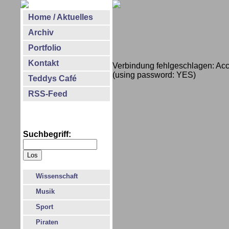
Home / Aktuelles
Archiv
Portfolio
Kontakt
Verbindung fehlgeschlagen: Ac
(using password: YES)
Teddys Café
RSS-Feed
Suchbegriff:
Wissenschaft
Musik
Sport
Piraten