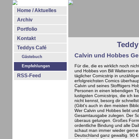
Home / Aktuelles
Archiv
Portfolio
Kontakt
Teddy
Teddys Café
Calvin und Hobbes G
Gästebuch
Für die, die es wirklich noch ni
Empfehlungen
und Hobbes von Bill Watterson e
RSS-Feed
täglicher Comicstrip in unzähli
erfolgreichsten Comics überhau
Calvin und seines Stofftigers Ho
Personen in einen lebendigen Ti
lustigsten Comicstrips, die ich k
nicht kennst, besorg dir schnell
(Gibt's auch in den meisten Bibli
Wer Calvin und Hobbes liebt und 
Gesamtausgabe zulegen. Der Sch
überaus gelungen. Großes Forma
ordentliche Bindung und alle Da
schaut man immer wieder gerne h
Deutschland ganz gewaltig. 90 € 