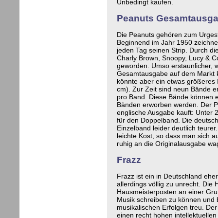
Unbedingt kaufen.
Peanuts Gesamtausg
Die Peanuts gehören zum Urgest
Beginnend im Jahr 1950 zeichnet
jeden Tag seinen Strip. Durch d
Charly Brown, Snoopy, Lucy & Co
geworden. Umso erstaunlicher, wi
Gesamtausgabe auf dem Markt ka
könnte aber ein etwas größeres
cm). Zur Zeit sind neun Bände e
pro Band. Diese Bände können ei
Bänden erworben werden. Der Pre
englische Ausgabe kauft: Unter 2
für den Doppelband. Die deutsch
Einzelband leider deutlich teurer
leichte Kost, so dass man sich 
ruhig an die Originalausgabe wag
Frazz
Frazz ist ein in Deutschland ehe
allerdings völlig zu unrecht. Di
Hausmeisterposten an einer G
Musik schreiben zu können und 
musikalischen Erfolgen treu. Der 
einen recht hohen intellektuelle