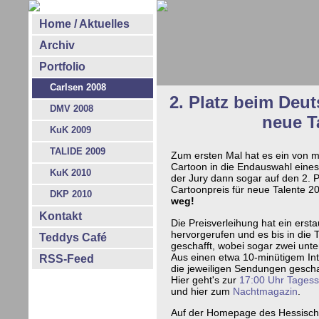
Home / Aktuelles
Archiv
Portfolio
Carlsen 2008
2. Platz beim Deut
DMV 2008
neue T
KuK 2009
TALIDE 2009
Zum ersten Mal hat es ein von 
Cartoon in die Endauswahl eine
KuK 2010
der Jury dann sogar auf den 2. 
Cartoonpreis für neue Talente 
DKP 2010
weg!
Kontakt
Die Preisverleihung hat ein ers
hervorgerufen und es bis in di
Teddys Café
geschafft, wobei sogar zwei unter
Aus einen etwa 10-minütigem Inte
RSS-Feed
die jeweiligen Sendungen gescha
Hier geht's zur
17:00 Uhr Tages
und hier zum
Nachtmagazin
.
Auf der Homepage des Hessische